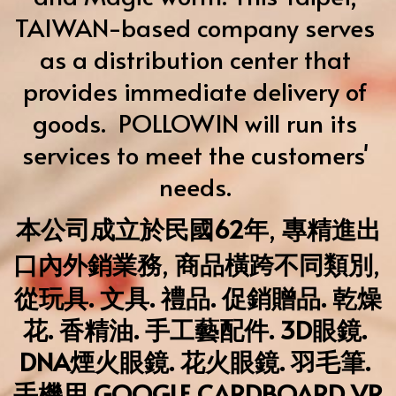
TAIWAN-based company serves 
as a distribution center that 
provides immediate delivery of 
goods.  POLLOWIN will run its 
services to meet the customers' 
needs. 
本公司成立於民國62年
, 
專精進出
口內外銷業務
,
 商品橫跨不同類別
,
從玩具. 文具. 禮品. 促銷贈品. 乾燥
花. 香精油. 手工藝配件. 3D眼鏡. 
DNA煙火眼鏡. 花火眼鏡. 羽毛筆. 
手機用 GOOGLE CARDBOARD VR 