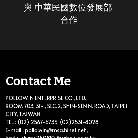
與 
中華民國數位發展部
合作
Contact Me
POLLOWIN ENTERPRISE CO., LTD.
ROOM 703, 31-1, SEC.2, SHIN-SEN N. ROAD, TAIPEI 
CITY, TAIWAN
TEL : (02) 2567-6735, (02)2531-8028
E-mail : pollo.win@msa.hinet.net , 
kevin_chang740810@yahoo.com.tw