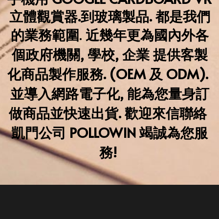
立體觀賞器.
到玻璃製品. 都是我們
的業務範圍
.
 近幾年更
為國內外各
個政府機關, 學校, 企業 提供客製
化商品製作服務. (OEM 及 ODM). 
並導入網路電子化, 能為您量身訂
做商品並快速出貨. 歡迎來信聯絡 
凱門公司 POLLOWIN 竭誠為您服
務! 