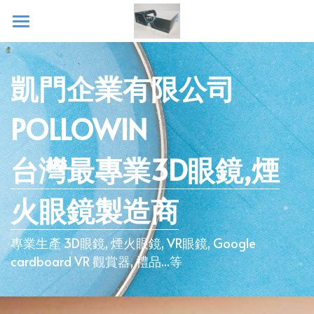
Home
凱門企業有限公司
關於3D眼鏡
Production
POLLOWIN 
Cooperation results
台灣最專業3D眼鏡,煙
Contact
火眼鏡製造商
FB 粉絲頁
專業生產 3D眼鏡, 煙火眼鏡, VR眼鏡, Google 
露天賣場
cardboard VR 觀賞器, 禮品...等
蝦皮賣場