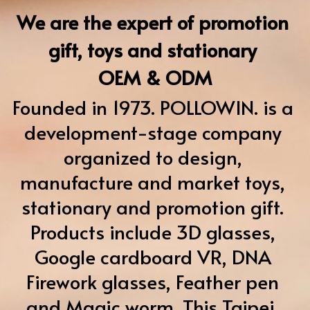
POWERED BY
We are the expert of promotion 
gift, toys and stationary 
OEM & ODM
Founded in 1973. POLLOWIN. is a 
development-stage company 
organized to design, 
manufacture and market toys, 
stationary and promotion gift. 
Products include 3D glasses, 
Google cardboard VR, DNA 
Firework glasses, Feather pen 
and Magic worm. This Taipei, 